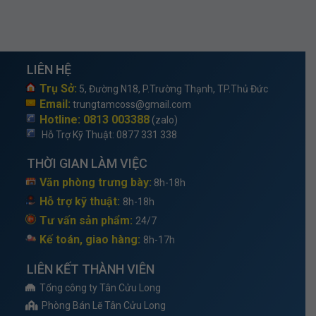
LIÊN HỆ
Trụ Sở:
5, Đường N18, P.Trường Thạnh, TP.Thủ Đức
Email:
trungtamcoss@gmail.com
Hotline: 0813 003388
(zalo)
Hỗ Trợ Kỹ Thuật
: 0877 331 338
THỜI GIAN LÀM VIỆC
Văn phòng trưng bày:
8h-18h
Hỗ trợ kỹ thuật:
8h-18h
Tư vấn sản phẩm:
24/7
Kế toán, giao hàng:
8h-17h
LIÊN KẾT THÀNH VIÊN
Tổng công ty Tân Cửu Long
Phòng Bán Lẽ Tân Cửu Long