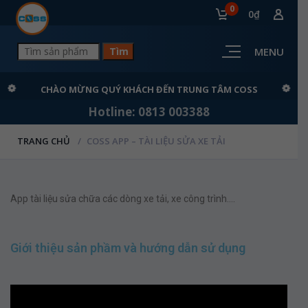
0
0₫
MENU
CHÀO MỪNG QUÝ KHÁCH ĐẾN TRUNG TÂM COSS
Hotline: 0813 003388
TRANG CHỦ
COSS APP – TÀI LIỆU SỬA XE TẢI
App tài liệu sửa chữa các dòng xe tải, xe công trình….
Giới thiệu sản phầm và hướng dẫn sử dụng