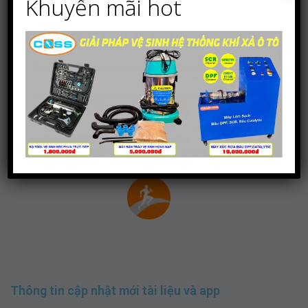
Khuyến mãi hot
Tải áp về
1.Tải về điện thoại android
2. Tải về điện thoại ios
Thông tin cập nhật mới tài liệu và app