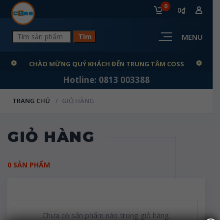
0
0₫
MENU
CHÀO MỪNG QUÝ KHÁCH ĐẾN TRUNG TÂM COSS
Hotline: 0813 003388
TRANG CHỦ
GIỎ HÀNG
GIỎ HÀNG
0 SẢN PHẨM
Chưa có sản phẩm nào trong giỏ hàng.