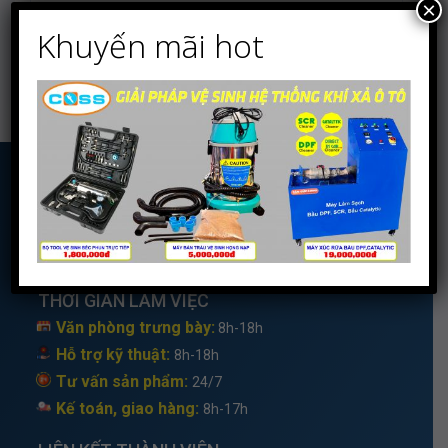
×
Khuyến mãi hot
LIÊN HỆ
Trụ Sở:
5, Đường N18, P.Trường Thạnh, TP.Thủ Đức
Email:
trungtamcoss@gmail.com
Hotline: 0813 003388
(zalo)
Hỗ Trợ Kỹ Thuật
: 0877 331 338
THỜI GIAN LÀM VIỆC
Văn phòng trưng bày:
8h-18h
Hỗ trợ kỹ thuật:
8h-18h
Tư vấn sản phẩm:
24/7
Kế toán, giao hàng:
8h-17h