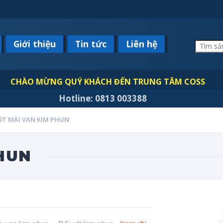
Giới thiệu
Tin tức
Liên hệ
CHÀO MỪNG QUÝ KHÁCH ĐẾN TRUNG TÂM COSS
Hotline: 0813 003388
ỘT MÀI VAN KIM PHUN
HUN