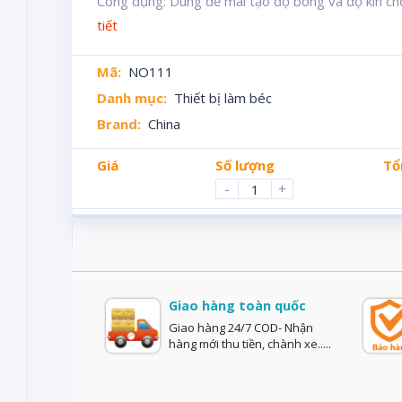
Công dụng: Dùng để mài tạo độ bóng và độ kín cho 
tiết
Mã:
NO111
Danh mục:
Thiết bị làm béc
Brand:
China
Giá
Số lượng
Tổ
-
+
Giao hàng toàn quốc
Giao hàng 24/7 COD- Nhận
hàng mới thu tiền, chành xe.....