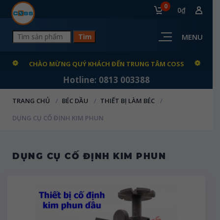
0
0₫
MENU
CHÀO MỪNG QUÝ KHÁCH ĐẾN TRUNG TÂM COSS
Hotline: 0813 003388
TRANG CHỦ
BÉC DẦU
THIẾT BỊ LÀM BÉC
DỤNG CỤ CỐ ĐỊNH KIM PHUN
DỤNG CỤ CỐ ĐỊNH KIM PHUN