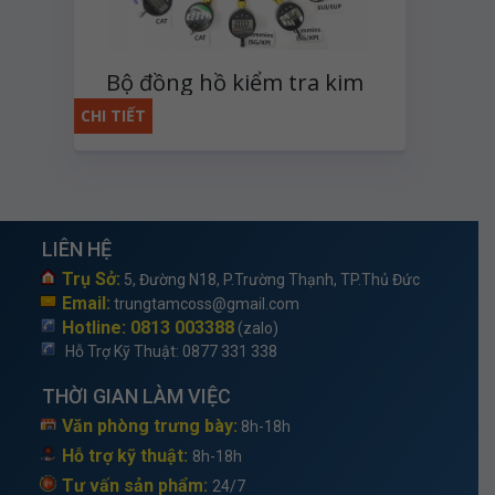
Bộ đồng hồ kiểm tra kim
phun dầu điện tử
CHI TIẾT
LIÊN HỆ
Trụ Sở:
5, Đường N18, P.Trường Thạnh, TP.Thủ Đức
Email:
trungtamcoss@gmail.com
Hotline: 0813 003388
(zalo)
Hỗ Trợ Kỹ Thuật
: 0877 331 338
THỜI GIAN LÀM VIỆC
Văn phòng trưng bày:
8h-18h
Hỗ trợ kỹ thuật:
8h-18h
Tư vấn sản phẩm:
24/7