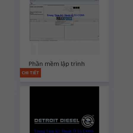
Phần mềm lập trình
MaxxForce NavKal Pro
CHI TIẾT