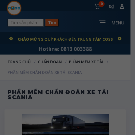
0
0₫
MENU
CHÀO MỪNG QUÝ KHÁCH ĐẾN TRUNG TÂM COSS
Hotline: 0813 003388
TRANG CHỦ
CHẨN ĐOÁN
PHẦN MỀM XE TẢI
PHẦN MỀM CHẨN ĐOÁN XE TẢI SCANIA
PHẦN MỀM CHẨN ĐOÁN XE TẢI
SCANIA