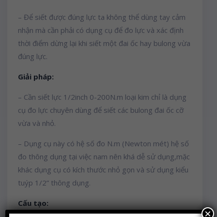
– Để siết được đúng lực ta không thể dùng tay cảm
nhận mà cần phải có dụng cụ để đo lực và xác định
thời điểm dừng lại khi siết một đai ốc hay bulong vừa
đúng lực.
Giải pháp:
– Cần siết lực 1/2inch 0-200N.m loại kim chỉ là dụng
cụ đo lực chuyên dùng để siết các bulong đai ốc cỡ
vừa và nhỏ.
– Dụng cụ này có hệ số đo N.m (Newton mét) hệ số
đo thông dụng tại việc nam nên khá dễ sử dụng,mặc
khác dụng cụ có kích thước nhỏ gọn và sử dụng kiểu
tuýp 1/2” thông dụng.
Cấu tạo:
×