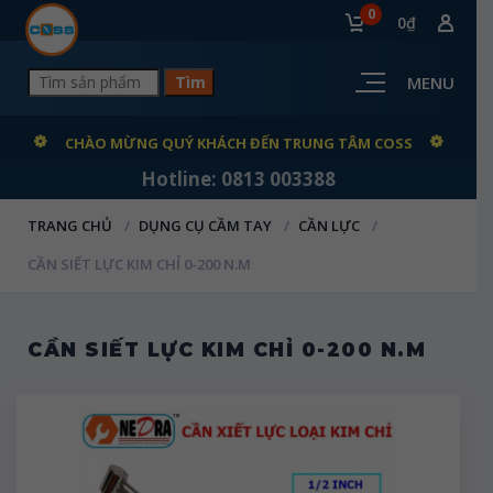
0
0₫
MENU
CHÀO MỪNG QUÝ KHÁCH ĐẾN TRUNG TÂM COSS
Hotline: 0813 003388
TRANG CHỦ
DỤNG CỤ CẦM TAY
CẦN LỰC
CẦN SIẾT LỰC KIM CHỈ 0-200 N.M
CẦN SIẾT LỰC KIM CHỈ 0-200 N.M