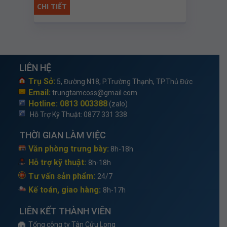
1000 N.m
CHI TIẾT
LIÊN HỆ
Trụ Sở:
5, Đường N18, P.Trường Thạnh, TP.Thủ Đức
Email:
trungtamcoss@gmail.com
Hotline: 0813 003388
(zalo)
Hỗ Trợ Kỹ Thuật
: 0877 331 338
THỜI GIAN LÀM VIỆC
Văn phòng trưng bày:
8h-18h
Hỗ trợ kỹ thuật:
8h-18h
Tư vấn sản phẩm:
24/7
Kế toán, giao hàng:
8h-17h
LIÊN KẾT THÀNH VIÊN
Tổng công ty Tân Cửu Long