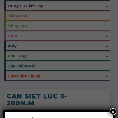
+
Dụng Cụ Cầm Tay
Điện Lạnh
Đồng Sơn
+
Gầm
+
Máy
+
Phụ Tùng
Sản Phẩm Mới
+
Sửa Chữa Chung
CAN SIET LUC 0-
200N.M
×
DANH MỤC