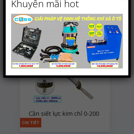
Khuyến mãi hot
Hiển thị
Sắp xếp
1 SẢN PHẨM
12
Mặc định
Cần siết lực kim chỉ 0-200
N.m
CHI TIẾT