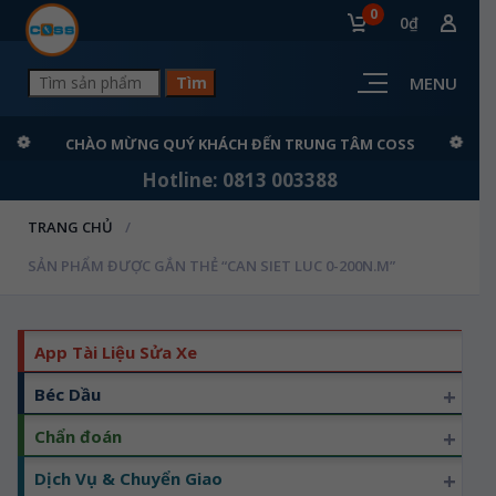
0
0₫
MENU
CHÀO MỪNG QUÝ KHÁCH ĐẾN TRUNG TÂM COSS
Hotline: 0813 003388
TRANG CHỦ
SẢN PHẨM ĐƯỢC GẮN THẺ “CAN SIET LUC 0-200N.M”
App Tài Liệu Sửa Xe
+
Béc Dầu
+
Chẩn đoán
+
Dịch Vụ & Chuyển Giao