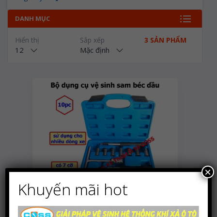
DANH MỤC
Hiển thị
Sắp xếp
3 SẢN PHẨM
12
Mặc định
×
Khuyến mãi hot
Bộ dụng cụ vệ sinh sam
béc dầu 10 chi tiết