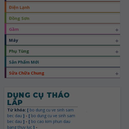
Điện Lạnh
Đồng Sơn
+
Gầm
+
Máy
+
Phụ Tùng
Sản Phẩm Mới
+
Sửa Chữa Chung
DỤNG CỤ THÁO
LẮP
Từ khóa:
[
bo dung cu ve sinh sam
bec dau
]
-
[
bo dung cu ve sinh sam
bec dau
]
-
[
bo cao kim phun dau
bang thuy luc
]
-