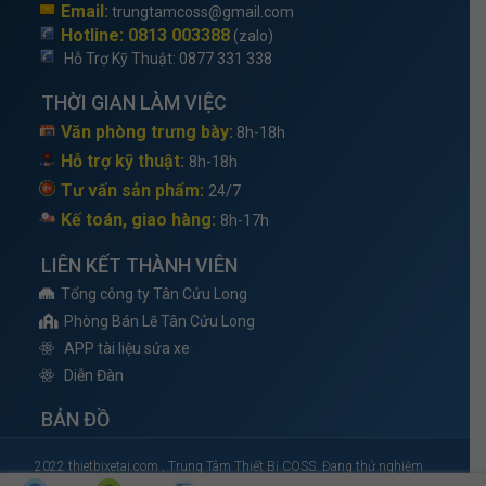
Email:
trungtamcoss@gmail.com
Hotline: 0813 003388
(zalo)
Hỗ Trợ Kỹ Thuật
: 0877 331 338
THỜI GIAN LÀM VIỆC
Văn phòng trưng bày:
8h-18h
Hỗ trợ kỹ thuật:
8h-18h
Tư vấn sản phẩm:
24/7
Kế toán, giao hàng:
8h-17h
LIÊN KẾT THÀNH VIÊN
Tổng công ty Tân Cửu Long
Phòng Bán Lẽ Tân Cửu Long
APP tài liệu sửa xe
Diễn Đàn
BẢN ĐỒ
2022 thietbixetai.com , Trung Tâm Thiết Bị COSS. Đang thử nghiệm
đang chờ cấp phép Bộ Công Thương