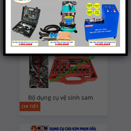
CHI TIẾT
Bộ dụng cụ vệ sinh sam
béc dầu 17 chi tiết
CHI TIẾT