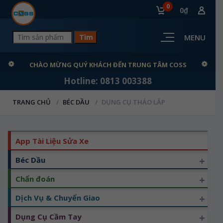
0
0₫
MENU
CHÀO MỪNG QUÝ KHÁCH ĐẾN TRUNG TÂM COSS
Hotline: 0813 003388
TRANG CHỦ
BÉC DẦU
DỤNG CỤ THÁO LẮP
App Tài Liệu Sửa Xe
+
Béc Dầu
+
Chẩn đoán
+
Dịch Vụ & Chuyển Giao
+
Dụng Cụ Cầm Tay