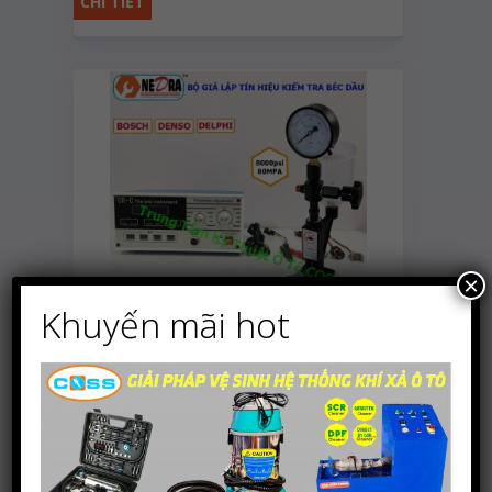
CHI TIẾT
×
Khuyến mãi hot
Máy giả lập tín hiệu điều
khiển kim phun dầu điện
CHI TIẾT
tử