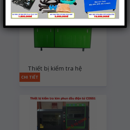
Thiết bị kiểm tra hệ
thống bơm phun nhiên
CHI TIẾT
liệu CR815