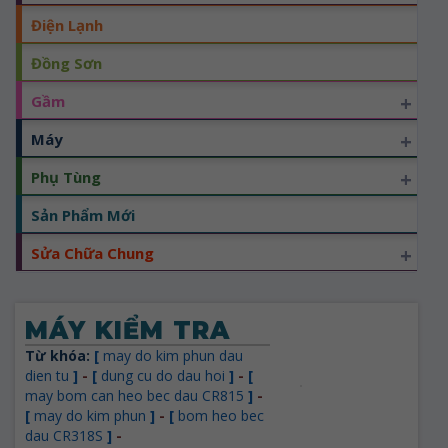
Điện Lạnh
Đồng Sơn
+
Gầm
+
Máy
+
Phụ Tùng
Sản Phẩm Mới
+
Sửa Chữa Chung
MÁY KIỂM TRA
Từ khóa:
[
may do kim phun dau
dien tu
]
-
[
dung cu do dau hoi
]
-
[
may bom can heo bec dau CR815
]
-
[
may do kim phun
]
-
[
bom heo bec
dau CR318S
]
-