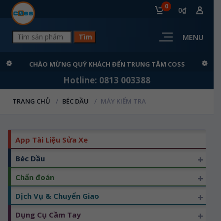
0
0₫
MENU
CHÀO MỪNG QUÝ KHÁCH ĐẾN TRUNG TÂM COSS
Hotline: 0813 003388
TRANG CHỦ
BÉC DẦU
MÁY KIỂM TRA
App Tài Liệu Sửa Xe
+
Béc Dầu
+
Chẩn đoán
+
Dịch Vụ & Chuyển Giao
+
Dụng Cụ Cầm Tay