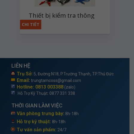
Thiết bị kiểm tra thông
số kim phun dầu điện tử
CHI TIẾT
LIÊN HỆ
Trụ Sở:
5, Đường N18, P.Trường Thạnh, TP.Thủ Đức
Email:
trungtamcoss@gmail.com
Hotline: 0813 003388
(zalo)
Hỗ Trợ Kỹ Thuật
: 0877 331 338
THỜI GIAN LÀM VIỆC
Văn phòng trưng bày:
8h-18h
Hỗ trợ kỹ thuật:
8h-18h
Tư vấn sản phẩm:
24/7