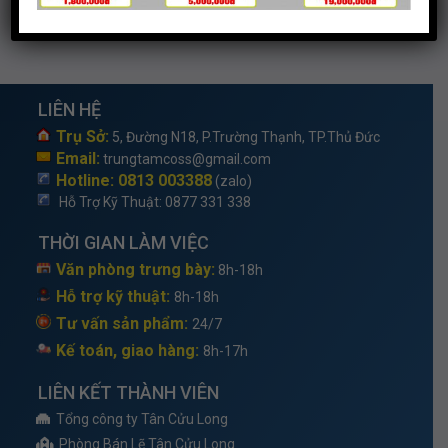
LIÊN HỆ
Trụ Sở:
5, Đường N18, P.Trường Thạnh, TP.Thủ Đức
Email:
trungtamcoss@gmail.com
Hotline: 0813 003388
(zalo)
Hỗ Trợ Kỹ Thuật
: 0877 331 338
THỜI GIAN LÀM VIỆC
Văn phòng trưng bày:
8h-18h
Hỗ trợ kỹ thuật:
8h-18h
Tư vấn sản phẩm:
24/7
Kế toán, giao hàng:
8h-17h
LIÊN KẾT THÀNH VIÊN
Tổng công ty Tân Cửu Long
Phòng Bán Lẽ Tân Cửu Long