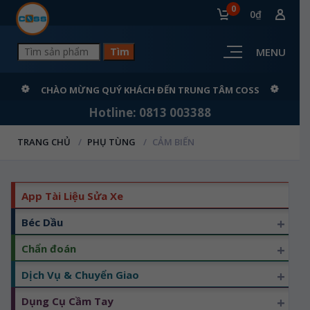
0
0₫
MENU
CHÀO MỪNG QUÝ KHÁCH ĐẾN TRUNG TÂM COSS
Hotline: 0813 003388
TRANG CHỦ
PHỤ TÙNG
CẢM BIẾN
App Tài Liệu Sửa Xe
+
Béc Dầu
+
Chẩn đoán
+
Dịch Vụ & Chuyển Giao
+
Dụng Cụ Cầm Tay