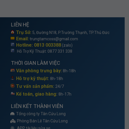
LIÊN HỆ
Trụ Sở:
5, Đường N18, P.Trường Thạnh, TP.Thủ Đức
Email:
trungtamcoss@gmail.com
Hotline: 0813 003388
(zalo)
Hỗ Trợ Kỹ Thuật
: 0877 331 338
THỜI GIAN LÀM VIỆC
Văn phòng trưng bày:
8h-18h
Hỗ trợ kỹ thuật:
8h-18h
Tư vấn sản phẩm:
24/7
Kế toán, giao hàng:
8h-17h
LIÊN KẾT THÀNH VIÊN
Tổng công ty Tân Cửu Long
Phòng Bán Lẽ Tân Cửu Long
APP tài liệu sửa xe