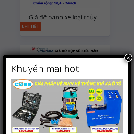
Giá đỡ bánh xe loại thủy
lực
CHI TIẾT
×
Khuyến mãi hot
Giá đỡ hạ hộp số xe tải
kiểu nằm 1 tấn
CHI TIẾT