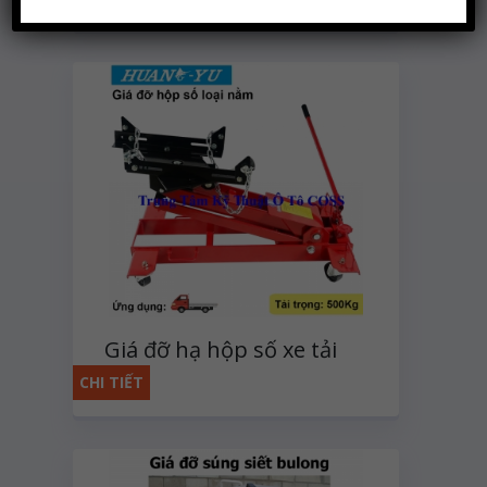
Giá đỡ hạ hộp số xe tải
kiểu nằm 500Kg
CHI TIẾT