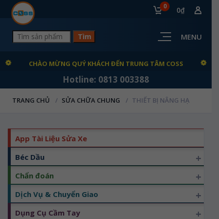
0
0₫
MENU
CHÀO MỪNG QUÝ KHÁCH ĐẾN TRUNG TÂM COSS
Hotline: 0813 003388
TRANG CHỦ
SỬA CHỮA CHUNG
THIẾT BỊ NÂNG HẠ
App Tài Liệu Sửa Xe
+
Béc Dầu
+
Chẩn đoán
+
Dịch Vụ & Chuyển Giao
+
Dụng Cụ Cầm Tay