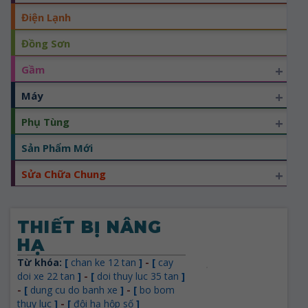
Điện Lạnh
Đồng Sơn
+
Gầm
+
Máy
+
Phụ Tùng
Sản Phẩm Mới
+
Sửa Chữa Chung
THIẾT BỊ NÂNG
HẠ
Từ khóa:
[
chan ke 12 tan
]
-
[
cay
doi xe 22 tan
]
-
[
doi thuy luc 35 tan
]
-
[
dung cu do banh xe
]
-
[
bo bom
thuy luc
]
-
[
đội hạ hộp số
]