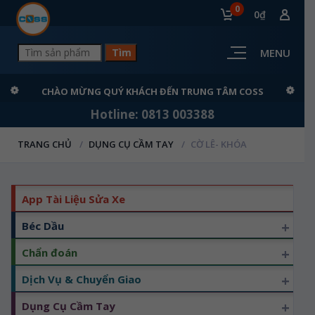
0
0₫
MENU
CHÀO MỪNG QUÝ KHÁCH ĐẾN TRUNG TÂM COSS
Hotline: 0813 003388
TRANG CHỦ
DỤNG CỤ CẦM TAY
CỜ LÊ- KHÓA
App Tài Liệu Sửa Xe
+
Béc Dầu
+
Chẩn đoán
+
Dịch Vụ & Chuyển Giao
+
Dụng Cụ Cầm Tay