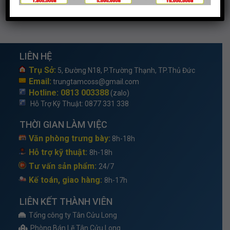
LIÊN HỆ
Trụ Sở:
5, Đường N18, P.Trường Thạnh, TP.Thủ Đức
Email:
trungtamcoss@gmail.com
Hotline: 0813 003388
(zalo)
Hỗ Trợ Kỹ Thuật
: 0877 331 338
THỜI GIAN LÀM VIỆC
Văn phòng trưng bày:
8h-18h
Hỗ trợ kỹ thuật:
8h-18h
Tư vấn sản phẩm:
24/7
Kế toán, giao hàng:
8h-17h
LIÊN KẾT THÀNH VIÊN
Tổng công ty Tân Cửu Long
Phòng Bán Lẽ Tân Cửu Long