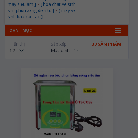
may sieu am
]
-
[
hoa chat ve sinh
kim phun xang dien tu
]
-
[
may ve
sinh bau xuc tac
]
DANH MỤC
Hiển thị
Sắp xếp
30 SẢN PHẨM
12
Mặc định