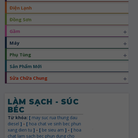
Điện Lạnh
Đồng Sơn
+
Gầm
+
Máy
+
Phụ Tùng
Sản Phẩm Mới
+
Sửa Chữa Chung
LÀM SẠCH - SÚC
BÉC
Từ khóa:
[
may suc rua thung dau
diesel
]
-
[
hoa chat ve sinh bec phun
xang dien tu
]
-
[
be sieu am
]
-
[
hoa
chat lam sach bec phun dung cho