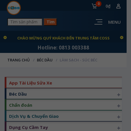
0
0₫
MENU
CHÀO MỪNG QUÝ KHÁCH ĐẾN TRUNG TÂM COSS
Hotline: 0813 003388
TRANG CHỦ
BÉC DẦU
LÀM SẠCH - SÚC BÉC
App Tài Liệu Sửa Xe
+
Béc Dầu
+
Chẩn đoán
+
Dịch Vụ & Chuyển Giao
+
Dụng Cụ Cầm Tay