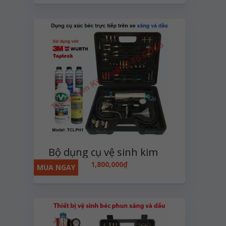
Bộ dụng cụ vệ sinh kim
phun xăng và dầu dùng
1,800,000
₫
MUA NGAY
khí nén