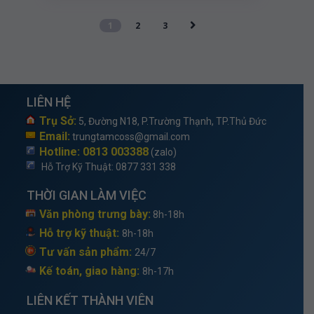
1
2
3
LIÊN HỆ
Trụ Sở:
5, Đường N18, P.Trường Thạnh, TP.Thủ Đức
Email:
trungtamcoss@gmail.com
Hotline: 0813 003388
(zalo)
Hỗ Trợ Kỹ Thuật
: 0877 331 338
THỜI GIAN LÀM VIỆC
Văn phòng trưng bày:
8h-18h
Hỗ trợ kỹ thuật:
8h-18h
Tư vấn sản phẩm:
24/7
Kế toán, giao hàng:
8h-17h
LIÊN KẾT THÀNH VIÊN