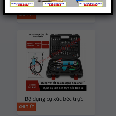
Bộ dụng cụ xúc béc động
cơ xăng
CHI TIẾT
Bộ dụng cụ xúc béc trực
tiếp trên xe
CHI TIẾT