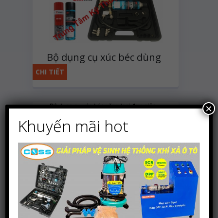
Bộ dụng cụ xúc béc dùng
dung dịch 3M đầy đủ chi
CHI TIẾT
tiết
×
Khuyến mãi hot