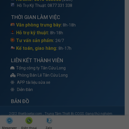
Hỗ Trợ Kỹ Thuật
: 0877 331 338
THỜI GIAN LÀM VIỆC
Văn phòng trưng bày:
8h-18h
Hỗ trợ kỹ thuật:
8h-18h
Tư vấn sản phẩm:
24/7
Kế toán, giao hàng:
8h-17h
LIÊN KẾT THÀNH VIÊN
Tổng công ty Tân Cửu Long
Phòng Bán Lẽ Tân Cửu Long
APP tài liệu sửa xe
Diễn Đàn
BẢN ĐỒ
2022 thietbixetai.com , Trung Tâm Thiết Bị COSS. Đang thử nghiệm
đang chờ cấp phép Bộ Công Thương
Messenger
Điện thoại
Zalo