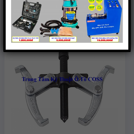
ngoài vòng bi.
– Với 3 lỗ trên chân cảo để thay đổi vị trí sử dụng.
– Miệng cảo được vát mỏng để dễ bám vào khe hẹp.