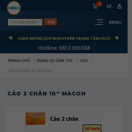
0
0₫
MENU
CHÀO MỪNG QUÝ KHÁCH ĐẾN TRUNG TÂM COSS
Hotline: 0813 003388
TRANG CHỦ
DỤNG CỤ CẦM TAY
CẢO
CẢO 2 CHÂN 10” MACOH
CẢO 2 CHÂN 10” MACOH