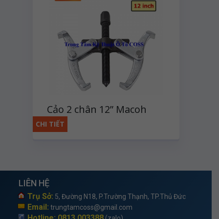
Cảo 2 chân 12” Macoh
CHI TIẾT
LIÊN HỆ
Trụ Sở:
5, Đường N18, P.Trường Thạnh, TP.Thủ Đức
Email:
trungtamcoss@gmail.com
Hotline: 0813 003388
(zalo)