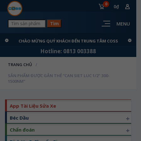
0
0₫
MENU
CHÀO MỪNG QUÝ KHÁCH ĐẾN TRUNG TÂM COSS
Hotline: 0813 003388
TRANG CHỦ
SẢN PHẨM ĐƯỢC GẮN THẺ “CAN SIET LUC 1/2" 300-
1500NM”
App Tài Liệu Sửa Xe
+
Béc Dầu
+
Chẩn đoán