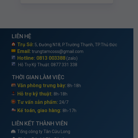
LIÊN HỆ
Trụ Sở:
5, Đường N18, P.Trường Thạnh, TP.Thủ Đức
Email:
trungtamcoss@gmail.com
Hotline: 0813 003388
(zalo)
Hỗ Trợ Kỹ Thuật
: 0877 331 338
THỜI GIAN LÀM VIỆC
Văn phòng trưng bày:
8h-18h
Hỗ trợ kỹ thuật:
8h-18h
Tư vấn sản phẩm:
24/7
Kế toán, giao hàng:
8h-17h
LIÊN KẾT THÀNH VIÊN
Tổng công ty Tân Cửu Long