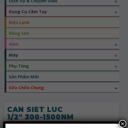
+
Dịch Vụ & Chuyển Giao
+
Dụng Cụ Cầm Tay
Điện Lạnh
Đồng Sơn
+
Gầm
+
Máy
+
Phụ Tùng
Sản Phẩm Mới
+
Sửa Chữa Chung
CAN SIET LUC
1/2" 300-1500NM
×