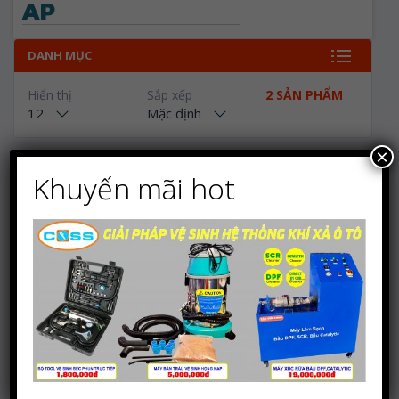
AP
DANH MỤC
Hiển thị
Sắp xếp
2 SẢN PHẨM
12
Mặc định
×
Khuyến mãi hot