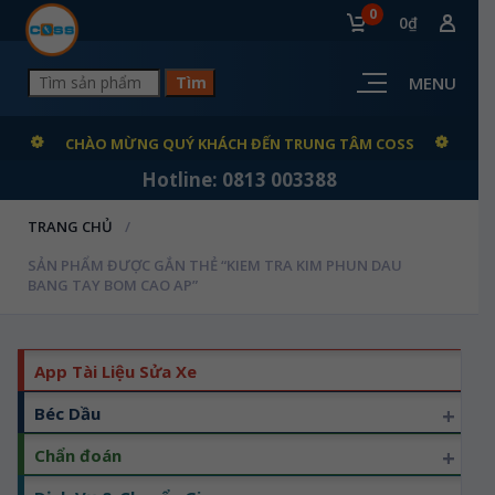
0
0₫
MENU
CHÀO MỪNG QUÝ KHÁCH ĐẾN TRUNG TÂM COSS
Hotline: 0813 003388
TRANG CHỦ
SẢN PHẨM ĐƯỢC GẮN THẺ “KIEM TRA KIM PHUN DAU
BANG TAY BOM CAO AP”
App Tài Liệu Sửa Xe
+
Béc Dầu
+
Chẩn đoán