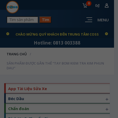
0
0₫
MENU
CHÀO MỪNG QUÝ KHÁCH ĐẾN TRUNG TÂM COSS
Hotline: 0813 003388
TRANG CHỦ
SẢN PHẨM ĐƯỢC GẮN THẺ “TAY BOM KIEM TRA KIM PHUN
DAU”
App Tài Liệu Sửa Xe
+
Béc Dầu
+
Chẩn đoán