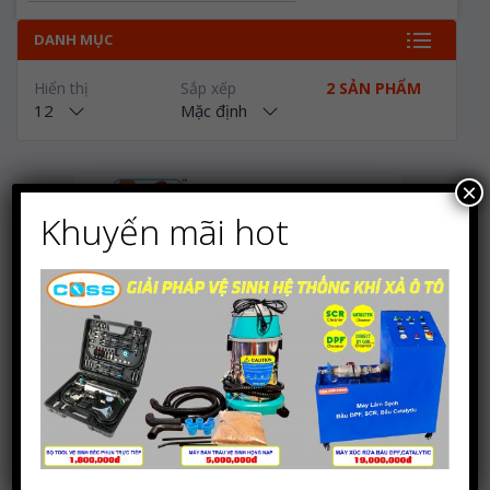
DANH MỤC
Hiển thị
Sắp xếp
2 SẢN PHẨM
12
Mặc định
×
Khuyến mãi hot
Dụng cụ kiểm tra kim
phun dầu cơ