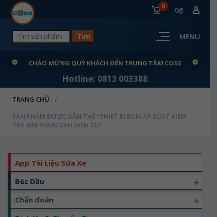
0
0₫
MENU
CHÀO MỪNG QUÝ KHÁCH ĐẾN TRUNG TÂM COSS
Hotline: 0813 003388
TRANG CHỦ
SẢN PHẨM ĐƯỢC GẮN THẺ “THIET BI BOM AP SUAT KIEM
TRA KIM PHUN DAU DIEN TU”
App Tài Liệu Sửa Xe
+
Béc Dầu
+
Chẩn đoán