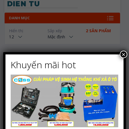
DIEN TU
DANH MỤC
Hiển thị
Sắp xếp
2 SẢN PHẨM
12
Mặc định
×
Khuyến mãi hot