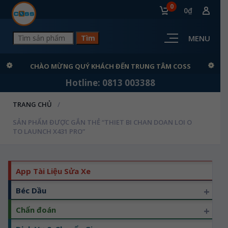
0
0₫
MENU
CHÀO MỪNG QUÝ KHÁCH ĐẾN TRUNG TÂM COSS
Hotline: 0813 003388
TRANG CHỦ
SẢN PHẨM ĐƯỢC GẮN THẺ “THIET BI CHAN DOAN LOI O
TO LAUNCH X431 PRO”
App Tài Liệu Sửa Xe
+
Béc Dầu
+
Chẩn đoán