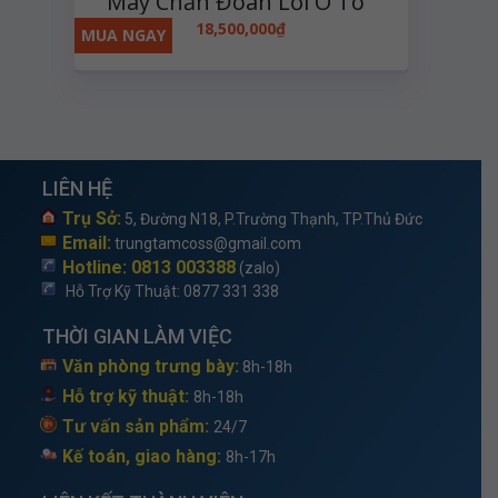
Máy Chẩn Đoán Lỗi Ô Tô
Đa Năng Launch X431Pro
18,500,000
₫
MUA NGAY
LIÊN HỆ
Trụ Sở:
5, Đường N18, P.Trường Thạnh, TP.Thủ Đức
Email:
trungtamcoss@gmail.com
Hotline: 0813 003388
(zalo)
Hỗ Trợ Kỹ Thuật
: 0877 331 338
THỜI GIAN LÀM VIỆC
Văn phòng trưng bày:
8h-18h
Hỗ trợ kỹ thuật:
8h-18h
Tư vấn sản phẩm:
24/7
Kế toán, giao hàng:
8h-17h