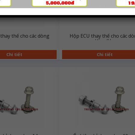
thay thế cho các dòng
Hộp ECU thay thế cho các d
xe
xe Hino/Howo
acman/Chenglong/C-
C/Iveco
Chi tiết
Chi tiết