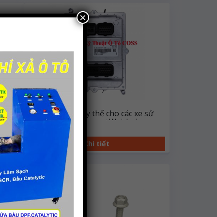
×
òng
Hộp ECU thay thế cho các xe sử
i
dụng động cơ Weichai
Chi tiết