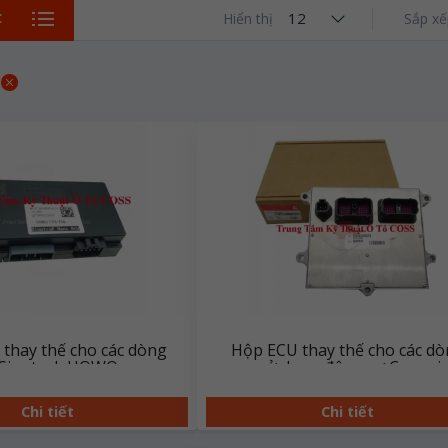
12
C
Hiển thị
Sắp xế
thay thế cho các dòng
Hộp ECU thay thế cho các d
 Sinotruk HOWO
xe sử dụng động cơ Cummi
Chi tiết
Chi tiết