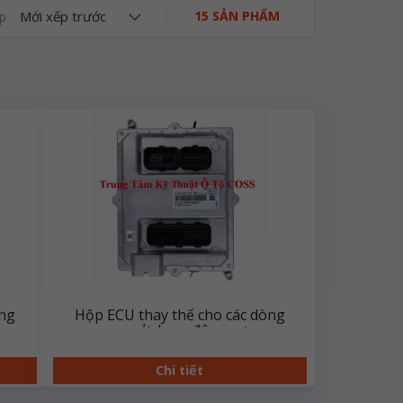
Mới xếp trước
15 SẢN PHẨM
p
òng
Hộp ECU thay thế cho các dòng
ns
xe sử dụng động cơ
WeiChai/YuChai/AuMan
Chi tiết