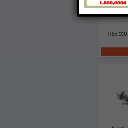
Hộp ECU 
Howo/Sh