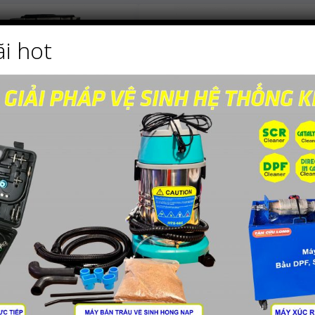
i hot
thay thế cho các dòng
Hộp ECU thay thế cho các d
xe Hino 700
xe sử dụng động cơ YuCha
Chi tiết
Chi tiết