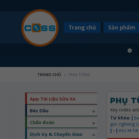
Trang chủ
Sản phẩm
TRANG CHỦ
PHỤ TÙNG
App Tài Liệu Sửa Xe
PHỤ T
Key codes acti
+
Béc Dầu
Từ khóa:
[
bu
+
Chẩn đoán
goc nghieng 
]
-
[
ecu xe tai
+
Dịch Vụ & Chuyển Giao