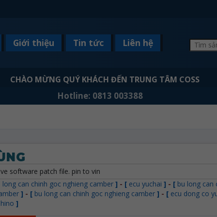
Giới thiệu
Tin tức
Liên hệ
CHÀO MỪNG QUÝ KHÁCH ĐẾN TRUNG TÂM COSS
Hotline: 0813 003388
ÙNG
ve software patch file. pin to vin
 long can chinh goc nghieng camber
]
-
[
ecu yuchai
]
-
[
bu long can 
camber
]
-
[
bu long can chinh goc nghieng camber
]
-
[
ecu dong co y
 hino
]