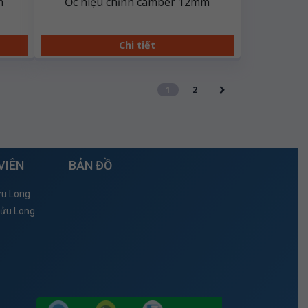
m
Ốc hiệu chỉnh camber 12mm
Chi tiết
1
2
VIÊN
BẢN ĐỒ
ửu Long
Cửu Long