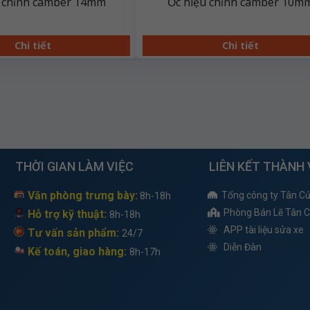
u chỉnh camber 14mm
Ốc hiệu chỉnh camber 10m
Chi tiết
Chi tiết
THỜI GIAN LÀM VIỆC
LIÊN KẾT THÀNH 
Văn phòng trưng bày:
Tổng công ty Tân C
8h-18h
Phòng Bán Lẽ Tân 
Hỗ trợ kỹ thuật:
8h-18h
APP tài liệu sửa xe
Tư vấn sản phẩm:
24/7
Diễn Đàn
Kế toán, giao hàng:
8h-17h