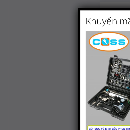
Khuyến mã
Hộp ECU 