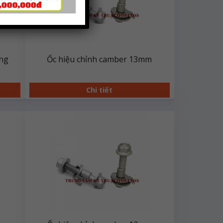
òng
Ốc hiệu chỉnh camber 13mm
Chi tiết