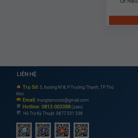
Ốc hiệ
LIÊN HỆ
Trụ Sở:
5, Đường N18, P.Trường Thạnh, TP.Thủ
Đức
Email:
trungtamcoss@gmail.com
Hotline: 0813 003388
(zalo)
Hỗ Trợ Kỹ Thuật
: 0877 331 338