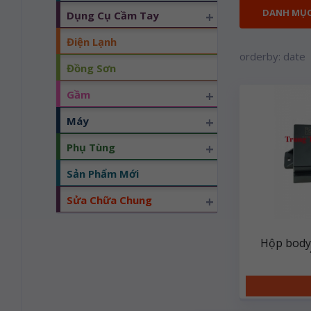
DANH MỤ
+
Dụng Cụ Cầm Tay
Điện Lạnh
orderby: date
Đồng Sơn
+
Gầm
+
Máy
+
Phụ Tùng
Sản Phẩm Mới
+
Sửa Chữa Chung
Hộp body 
xe