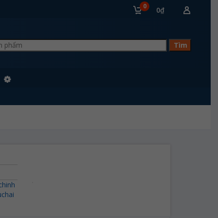
0
0₫
chinh
uchai